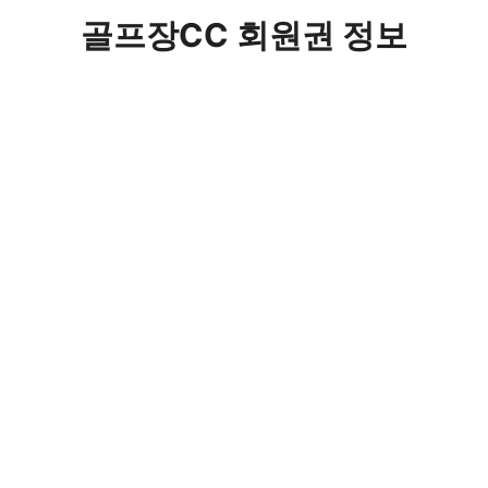
컨
골프장CC 회원권 정보
텐
츠
로
건
너
뛰
기