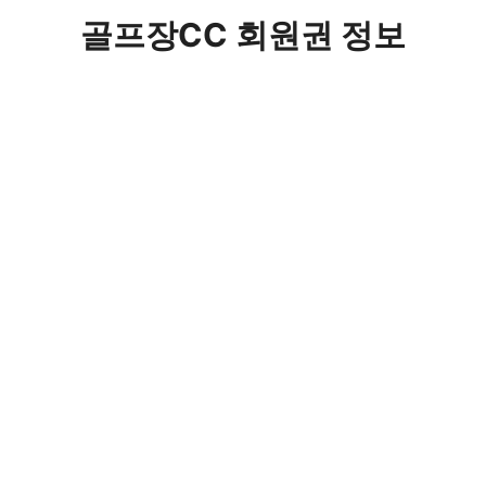
컨
골프장CC 회원권 정보
텐
츠
로
건
너
뛰
기