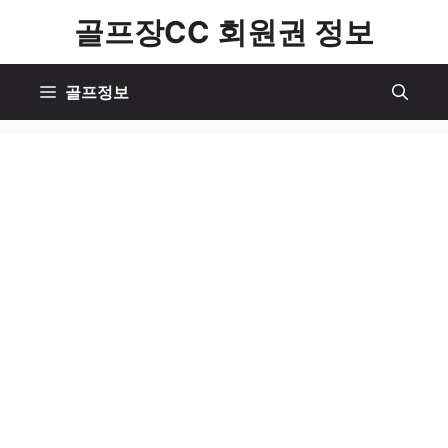
컨
골프장CC 회원권 정보
텐
츠
골프정보
로
건
너
뛰
기