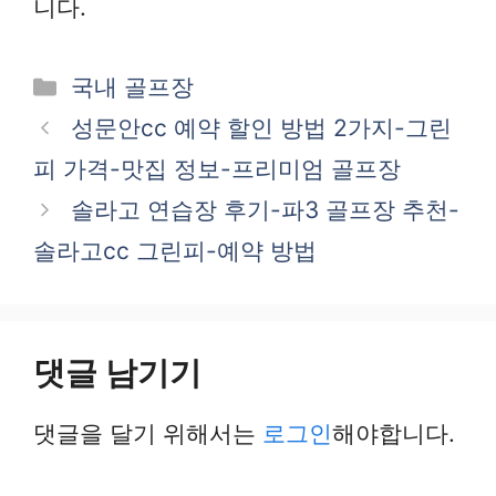
니다.
카
국내 골프장
테
성문안cc 예약 할인 방법 2가지-그린
고
피 가격-맛집 정보-프리미엄 골프장
리
솔라고 연습장 후기-파3 골프장 추천-
솔라고cc 그린피-예약 방법
댓글 남기기
댓글을 달기 위해서는
로그인
해야합니다.