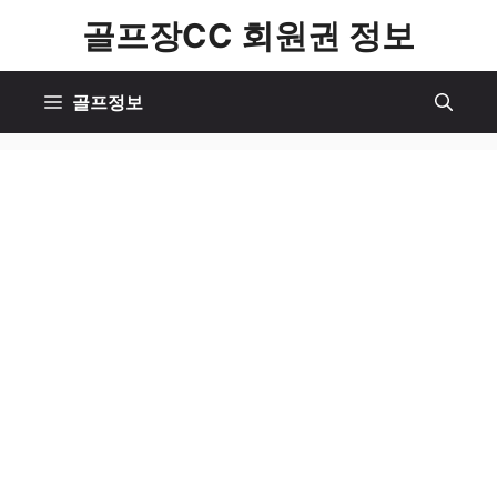
컨
골프장CC 회원권 정보
텐
츠
골프정보
로
건
너
뛰
기