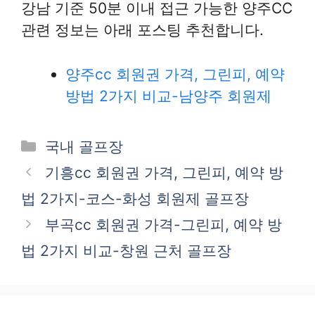
강남 기준 50분 이내 접근 가능한 양주CC
관련 정보는 아래 포스팅 추천합니다.
양주cc 회원권 가격, 그린피, 예약
방법 2가지 비교-남양주 회원제
카
국내 골프장
테
기흥cc 회원권 가격, 그린피, 예약 방
고
법 2가지-코스-화성 회원제 골프장
리
부곡cc 회원권 가격-그린피, 예약 방
법 2가지 비교-창원 근처 골프장